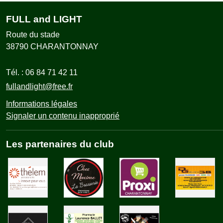
FULL and LIGHT
Route du stade
38790
CHARANTONNAY
Tél. :
06 84 71 42 11
fullandlight@free.fr
Informations légales
Signaler un contenu inapproprié
Les partenaires du club