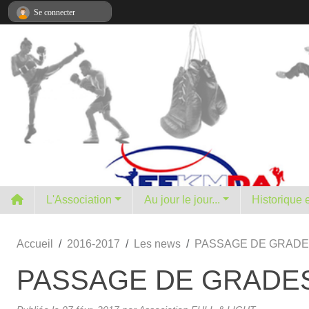
Panneau de gestion des cookies
Se connecter
L'Association
Au jour le jour...
H
Accueil
2016-2017
Les news
PASSAGE DE GRADE
PASSAGE DE GRADE