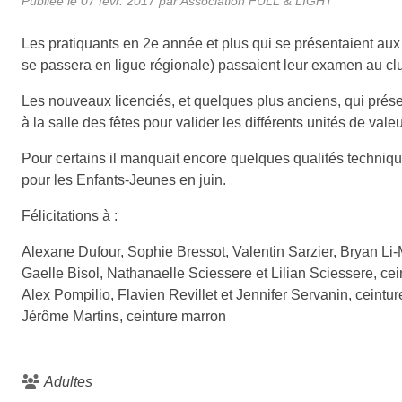
Publiée le
07 févr. 2017
par Association FULL & LIGHT
Les pratiquants en 2e année et plus qui se présentaient aux 
se passera en ligue régionale) passaient leur examen au clu
Les nouveaux licenciés, et quelques plus anciens, qui prése
à la salle des fêtes pour valider les différents unités de valeu
Pour certains il manquait encore quelques qualités technique
pour les Enfants-Jeunes en juin.
Félicitations à :
Alexane Dufour, Sophie Bressot, Valentin Sarzier, Bryan Li
Gaelle Bisol, Nathanaelle Sciessere et Lilian Sciessere, cei
Alex Pompilio, Flavien Revillet et Jennifer Servanin, ceintu
Jérôme Martins, ceinture marron
Adultes