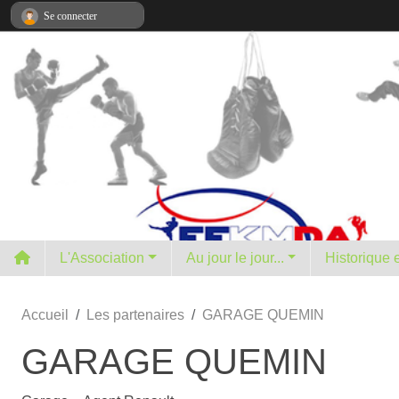
Panneau de gestion des cookies
Se connecter
L'Association
Au jour le jour...
H
Accueil
Les partenaires
GARAGE QUEMIN
GARAGE QUEMIN