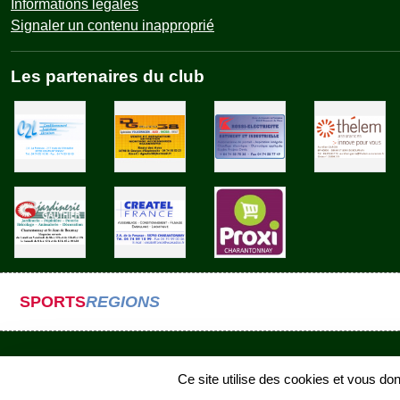
Informations légales
Signaler un contenu inapproprié
Les partenaires du club
SPORTS
REGIONS
Ce site utilise des cookies et vous do