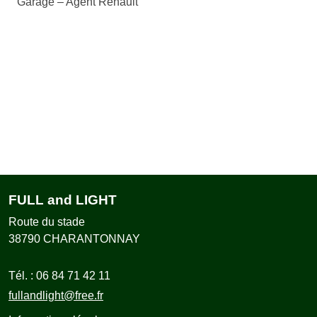
Garage – Agent Renault
FULL and LIGHT
Route du stade
38790
CHARANTONNAY
Tél. :
06 84 71 42 11
fullandlight@free.fr